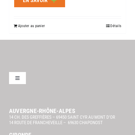
EN SAVOIR
Ajouter au panier
Détails
Toggle
Navigation
Mentions légales Orangoo
AUVERGNE-RHÔNE-ALPES
14 CH. DES GREFFIÈRES – 69450 SAINT CYR AU MONT D’OR
14 ROUTE DE FRANCHEVEILLE – 69630 CHAPONOST
GIRONDE