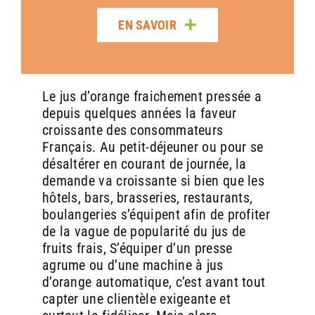
EN SAVOIR
Le jus d’orange fraichement pressée a
Pourquoi proposer du jus d’orange
Pourquoi proposer du jus d’orange
depuis quelques années la faveur
frais en boulangerie avec une
frais en boulangerie avec une
BOUTIQUE
BOUTIQUE
BOUTIQUE
BOUTIQUE
BOUTIQUE
EN LIGNE
EN LIGNE
EN LIGNE
EN LIGNE
EN LIGNE
croissante des consommateurs
machine Zumex ?
machine Zumex ?
Français. Au petit-déjeuner ou pour se
désaltérer en courant de journée, la
demande va croissante si bien que les
hôtels, bars, brasseries, restaurants,
PIÈCES DÉTACHÉES & ACCESSOIRES
MACHINES
BOUTEILLES BOUCHONNÉES
BOUTEILLES BOUCHONNÉES
MACHINES
RECONDITIONNÉES
NEUVES
1. Répondre à une demande croissante de
1. Répondre à une demande croissante de
boulangeries s’équipent afin de profiter
naturalité et de fraîcheur
naturalité et de fraîcheur
de la vague de popularité du jus de
EN SAVOIR
EN SAVOIR
EN SAVOIR
EN SAVOIR
EN SAVOIR
fruits frais, S’équiper d’un presse
Les consommateurs sont de plus en plus attentifs à la
Les consommateurs sont de plus en plus attentifs à la
agrume ou d’une machine à jus
qualité et à l’origine des produits qu’ils achètent. Selon
qualité et à l’origine des produits qu’ils achètent. Selon
plusieurs études récentes, la demande pour des boissons
plusieurs études récentes, la demande pour des boissons
d’orange automatique, c’est avant tout
naturelles, sans additifs ni conservateurs, ne cesse
naturelles, sans additifs ni conservateurs, ne cesse
capter une clientèle exigeante et
d’augmenter. En proposant du jus d’orange frais, pressé à
d’augmenter. En proposant du jus d’orange frais, pressé à