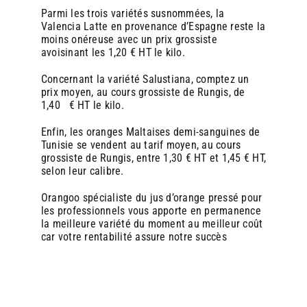
Communiquer
Communiquer
: Mettre en avant le jus frais via des
: Mettre en avant le jus frais via des
Parmi les trois variétés susnommées, la
affiches, des menus, ou des offres groupées (ex : «
affiches, des menus, ou des offres groupées (ex : «
Valencia Latte en provenance d’Espagne reste la
Café + jus d’orange + croissant »).
Café + jus d’orange + croissant »).
moins onéreuse avec un prix grossiste
S’approvisionner en oranges de qualité
S’approvisionner en oranges de qualité
:
:
avoisinant les 1,20 € HT le kilo.
Privilégier des fournisseurs locaux ou bio pour
Privilégier des fournisseurs locaux ou bio pour
renforcer l’argument « naturel » et soutenir
renforcer l’argument « naturel » et soutenir
Concernant la variété Salustiana, comptez un
l’économie circulaire.
l’économie circulaire.
prix moyen, au cours grossiste de Rungis, de
1,40 € HT le kilo.
En conclusion
En conclusion
, proposer du jus d’orange frais avec une
, proposer du jus d’orange frais avec une
Enfin, les oranges Maltaises demi-sanguines de
machine Zumex est une opportunité stratégique pour une
machine Zumex est une opportunité stratégique pour une
Tunisie se vendent au tarif moyen, au cours
boulangerie : cela répond aux attentes des consommateurs,
boulangerie : cela répond aux attentes des consommateurs,
grossiste de Rungis, entre 1,30 € HT et 1,45 € HT,
diversifie l’offre, augmente les ventes et renforce l’image
diversifie l’offre, augmente les ventes et renforce l’image
selon leur calibre.
de marque. C’est un investissement qui allie innovation,
de marque. C’est un investissement qui allie innovation,
qualité et rentabilité, tout en s’inscrivant dans les tendances
qualité et rentabilité, tout en s’inscrivant dans les tendances
Orangoo spécialiste du jus d’orange pressé pour
actuelles de consommation responsable et gourmande.
actuelles de consommation responsable et gourmande.
les professionnels
vous apporte en permanence
la meilleure variété du moment au meilleur coût
car votre rentabilité assure notre succès