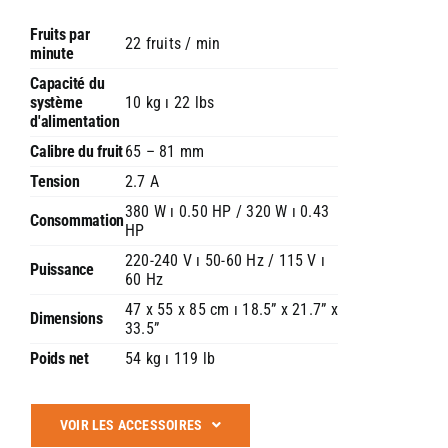
Versatile
Fruits par
Basic
22 fruits / min
minute
Capacité du
système
10 kg ı 22 lbs
d'alimentation
Calibre du fruit
65 – 81 mm
Tension
2.7 A
380 W ı 0.50 HP / 320 W ı 0.43
Consommation
HP
220-240 V ı 50-60 Hz / 115 V ı
Puissance
60 Hz
47 x 55 x 85 cm ı 18.5” x 21.7” x
Dimensions
33.5”
Poids net
54 kg ı 119 lb
VOIR LES ACCESSOIRES