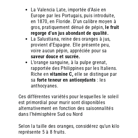
que des avis favorables sur les plateformes en ligne.
que des avis favorables sur les plateformes en ligne.
La Valencia Late, importée d’Asie en
Europe par les Portugais, puis introduite,
en 1870, en Floride. D’un calibre moyen à
8. Un investissement rentable à moyen terme
8. Un investissement rentable à moyen terme
gros, pratiquement dénué de pépin,
le fruit
regorge d’un jus abondant de qualité.
Si l’achat d’une machine Zumex représente un coût initial,
Si l’achat d’une machine Zumex représente un coût initial,
La Salustiana, reine des oranges à jus,
il est rapidement amorti grâce à la marge réalisée sur
il est rapidement amorti grâce à la marge réalisée sur
provient d’Espagne. Elle présente peu,
chaque verre de jus vendu. De plus, la durabilité et la
chaque verre de jus vendu. De plus, la durabilité et la
voire aucun pépin, appréciée pour sa
robustesse de ces machines en font un investissement
robustesse de ces machines en font un investissement
saveur douce et sucrée.
pérenne, avec un retour sur investissement souvent observé
pérenne, avec un retour sur investissement souvent observé
L’orange sanguine, à la pulpe grenat,
en moins de deux ans.
en moins de deux ans.
rapportée des Philippines par les Italiens.
Riche en
vitamine C,
elle se distingue par
sa
forte teneur en antioxydants
: les
anthocyanes.
En pratique : comment intégrer le jus d’orange
En pratique : comment intégrer le jus d’orange
frais en boulangerie ?
frais en boulangerie ?
Ces différentes variétés pour lesquelles le soleil
est primordial pour murir sont disponibles
alternativement en fonction des saisonnalités
Choisir le bon modèle
Choisir le bon modèle
: Zumex propose plusieurs
: Zumex propose plusieurs
dans l’hémisphère Sud ou Nord
gammes de machines, adaptées aux différents
gammes de machines, adaptées aux différents
volumes de vente et espaces disponibles.
volumes de vente et espaces disponibles.
Selon la taille des oranges, considérez qu’un kilo
Former le personnel
Former le personnel
: Une formation rapide permet
: Une formation rapide permet
représente 5 à 8 fruits.
de maîtriser l’utilisation et l’entretien de la machine.
de maîtriser l’utilisation et l’entretien de la machine.