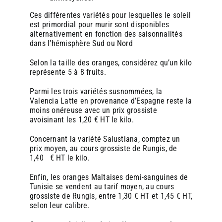
En pratique : comment intégrer le jus d’orange
En pratique : comment intégrer le jus d’orange
frais en boulangerie ?
frais en boulangerie ?
Ces différentes variétés pour lesquelles le soleil
est primordial pour murir sont disponibles
alternativement en fonction des saisonnalités
Choisir le bon modèle
Choisir le bon modèle
: Zumex propose plusieurs
: Zumex propose plusieurs
dans l’hémisphère Sud ou Nord
gammes de machines, adaptées aux différents
gammes de machines, adaptées aux différents
volumes de vente et espaces disponibles.
volumes de vente et espaces disponibles.
Selon la taille des oranges, considérez qu’un kilo
Former le personnel
Former le personnel
: Une formation rapide permet
: Une formation rapide permet
représente 5 à 8 fruits.
de maîtriser l’utilisation et l’entretien de la machine.
de maîtriser l’utilisation et l’entretien de la machine.
Communiquer
Communiquer
: Mettre en avant le jus frais via des
: Mettre en avant le jus frais via des
Parmi les trois variétés susnommées, la
affiches, des menus, ou des offres groupées (ex : «
affiches, des menus, ou des offres groupées (ex : «
Valencia Latte en provenance d’Espagne reste la
Café + jus d’orange + croissant »).
Café + jus d’orange + croissant »).
moins onéreuse avec un prix grossiste
S’approvisionner en oranges de qualité
S’approvisionner en oranges de qualité
:
:
avoisinant les 1,20 € HT le kilo.
Privilégier des fournisseurs locaux ou bio pour
Privilégier des fournisseurs locaux ou bio pour
renforcer l’argument « naturel » et soutenir
renforcer l’argument « naturel » et soutenir
Concernant la variété Salustiana, comptez un
l’économie circulaire.
l’économie circulaire.
prix moyen, au cours grossiste de Rungis, de
1,40 € HT le kilo.
En conclusion
En conclusion
, proposer du jus d’orange frais avec une
, proposer du jus d’orange frais avec une
Enfin, les oranges Maltaises demi-sanguines de
machine Zumex est une opportunité stratégique pour une
machine Zumex est une opportunité stratégique pour une
Tunisie se vendent au tarif moyen, au cours
boulangerie : cela répond aux attentes des consommateurs,
boulangerie : cela répond aux attentes des consommateurs,
grossiste de Rungis, entre 1,30 € HT et 1,45 € HT,
diversifie l’offre, augmente les ventes et renforce l’image
diversifie l’offre, augmente les ventes et renforce l’image
selon leur calibre.
de marque. C’est un investissement qui allie innovation,
de marque. C’est un investissement qui allie innovation,