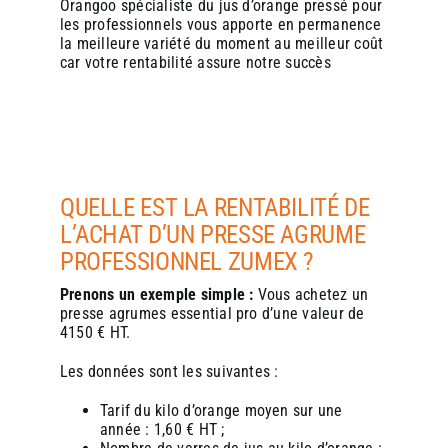
qualité et rentabilité, tout en s’inscrivant dans les tendances
qualité et rentabilité, tout en s’inscrivant dans les tendances
Orangoo spécialiste du jus d’orange pressé pour
actuelles de consommation responsable et gourmande.
actuelles de consommation responsable et gourmande.
les professionnels
vous apporte en permanence
la meilleure variété du moment au meilleur coût
car votre rentabilité assure notre succès
QUELLE EST LA RENTABILITÉ DE
L’ACHAT D’UN PRESSE AGRUME
PROFESSIONNEL ZUMEX ?
Prenons un exemple simple :
Vous achetez un
presse agrumes essential pro d’une
valeur de
4150 € HT.
Les données sont les suivantes :
Tarif du kilo d’orange moyen sur une
année : 1,60 € HT ;