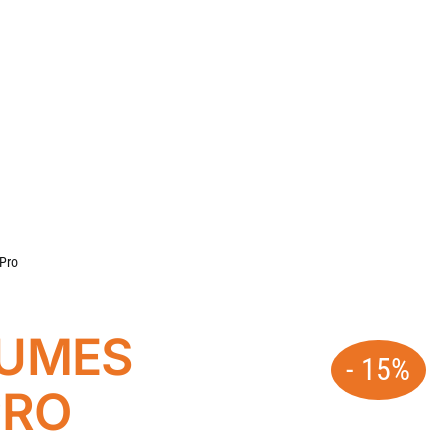
 Pro
RUMES
- 15%
PRO