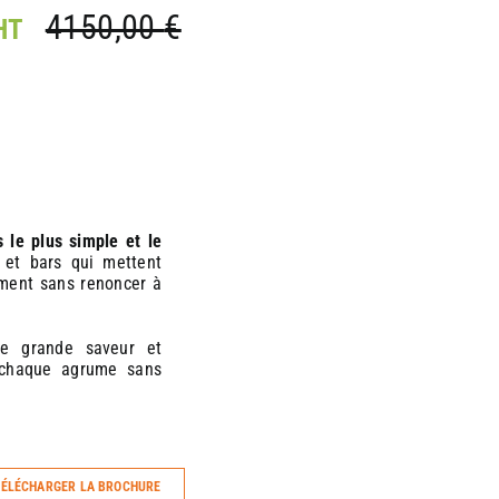
4150,00
€
HT
s
le plus simple et le
 et bars qui mettent
ement sans renoncer à
une grande saveur et
e chaque agrume sans
ÉLÉCHARGER LA BROCHURE