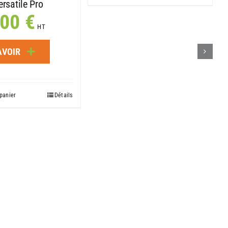
ersatile Pro
,00
€
HT
AVOIR
panier
Détails