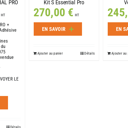
V
IAL PRO
Kit S Essential Pro
245
270,00
€
HT
HT
PRO +
EN S
EN SAVOIR
 Adhésive
ines
 du
075
Ajouter au 
Ajouter au panier
Détails
 vendue
r
NVOYER LE
Détails