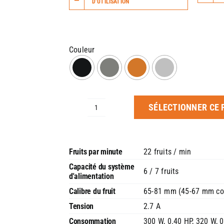
D’UTILISATION
SÉLECTIONNER CE 
quantité
de
Presse
agrumes
Essential
Fruits par minute
22 fruits / min
Pro
Capacité du système
6 / 7 fruits
d'alimentation
Calibre du fruit
65-81 mm (45-67 mm con
Tension
2.7 A
Consommation
300 W, 0.40 HP, 320 W, 