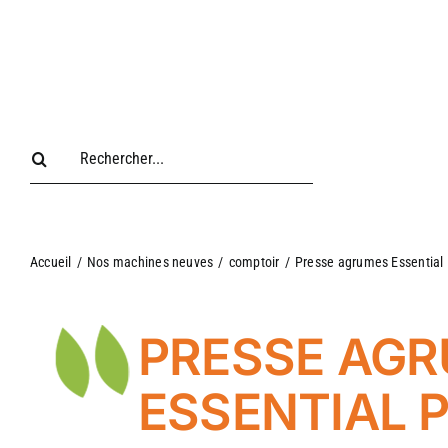
Passer
au
contenu
Rechercher:
Accueil
/
Nos machines neuves
/
comptoir
/
Presse agrumes Essential
PRESSE AG
ESSENTIAL 