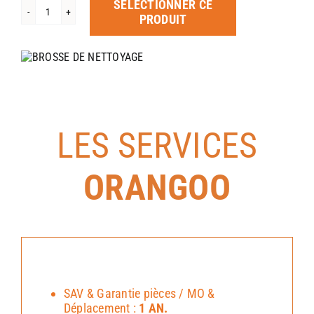
SÉLECTIONNER CE
quantité
PRODUIT
de
BROSSE
DE
NETTOYAGE
LES SERVICES
ORANGOO
SAV & Garantie pièces / MO &
Déplacement :
1 AN.