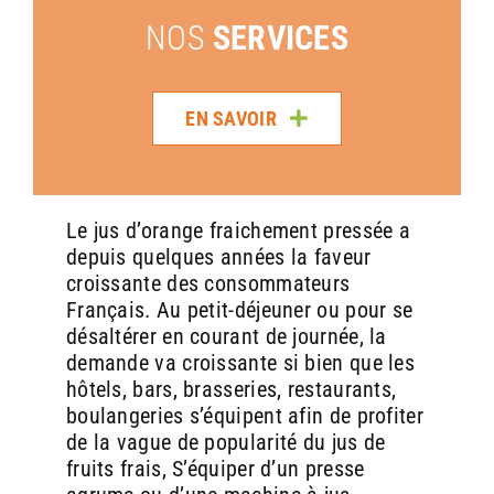
NOS
SERVICES
EN SAVOIR
Le jus d’orange fraichement pressée a
Pourquoi proposer du jus d’orange
Pourquoi proposer du jus d’orange
depuis quelques années la faveur
frais en boulangerie avec une
frais en boulangerie avec une
BOUTIQUE
BOUTIQUE
BOUTIQUE
BOUTIQUE
BOUTIQUE
EN LIGNE
EN LIGNE
EN LIGNE
EN LIGNE
EN LIGNE
croissante des consommateurs
machine Zumex ?
machine Zumex ?
Français. Au petit-déjeuner ou pour se
désaltérer en courant de journée, la
demande va croissante si bien que les
hôtels, bars, brasseries, restaurants,
PIÈCES DÉTACHÉES & ACCESSOIRES
MACHINES
BOUTEILLES BOUCHONNÉES
BOUTEILLES BOUCHONNÉES
MACHINES
RECONDITIONNÉES
NEUVES
1. Répondre à une demande croissante de
1. Répondre à une demande croissante de
boulangeries s’équipent afin de profiter
naturalité et de fraîcheur
naturalité et de fraîcheur
de la vague de popularité du jus de
EN SAVOIR
EN SAVOIR
EN SAVOIR
EN SAVOIR
EN SAVOIR
fruits frais, S’équiper d’un presse
Les consommateurs sont de plus en plus attentifs à la
Les consommateurs sont de plus en plus attentifs à la