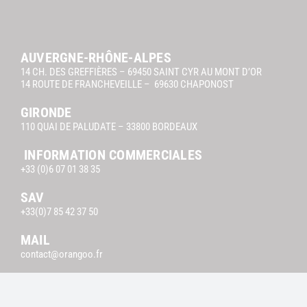
Navigation
Mentions légales Orangoo
AUVERGNE-RHÔNE-ALPES
14 CH. DES GREFFIÈRES – 69450 SAINT CYR AU MONT D’OR
14 ROUTE DE FRANCHEVEILLE – 69630 CHAPONOST
GIRONDE
110 QUAI DE PALUDATE – 33800 BORDEAUX
INFORMATION COMMERCIALES
+33 (0)6 07 01 38 35
SAV
+33(0)7 85 42 37 50
MAIL
contact@orangoo.fr