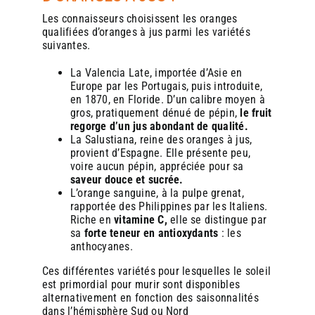
Une boulangerie qui investit dans une machine Zumex
Une boulangerie qui investit dans une machine Zumex
Les connaisseurs choisissent les oranges
envoie un signal fort à ses clients : elle mise sur la qualité,
envoie un signal fort à ses clients : elle mise sur la qualité,
qualifiées d’oranges à jus parmi les variétés
l’innovation et le service. Cela renforce la notoriété de
l’innovation et le service. Cela renforce la notoriété de
suivantes.
l’enseigne et peut générer du bouche-à-oreille positif, ainsi
l’enseigne et peut générer du bouche-à-oreille positif, ainsi
que des avis favorables sur les plateformes en ligne.
que des avis favorables sur les plateformes en ligne.
La Valencia Late, importée d’Asie en
Europe par les Portugais, puis introduite,
en 1870, en Floride. D’un calibre moyen à
8. Un investissement rentable à moyen terme
8. Un investissement rentable à moyen terme
gros, pratiquement dénué de pépin,
le fruit
regorge d’un jus abondant de qualité.
Si l’achat d’une machine Zumex représente un coût initial,
Si l’achat d’une machine Zumex représente un coût initial,
La Salustiana, reine des oranges à jus,
il est rapidement amorti grâce à la marge réalisée sur
il est rapidement amorti grâce à la marge réalisée sur
provient d’Espagne. Elle présente peu,
chaque verre de jus vendu. De plus, la durabilité et la
chaque verre de jus vendu. De plus, la durabilité et la
voire aucun pépin, appréciée pour sa
robustesse de ces machines en font un investissement
robustesse de ces machines en font un investissement
saveur douce et sucrée.
pérenne, avec un retour sur investissement souvent observé
pérenne, avec un retour sur investissement souvent observé
L’orange sanguine, à la pulpe grenat,
en moins de deux ans.
en moins de deux ans.
rapportée des Philippines par les Italiens.
Riche en
vitamine C,
elle se distingue par
sa
forte teneur en antioxydants
: les
anthocyanes.
En pratique : comment intégrer le jus d’orange
En pratique : comment intégrer le jus d’orange
frais en boulangerie ?
frais en boulangerie ?
Ces différentes variétés pour lesquelles le soleil
est primordial pour murir sont disponibles
alternativement en fonction des saisonnalités
Choisir le bon modèle
Choisir le bon modèle
: Zumex propose plusieurs
: Zumex propose plusieurs
dans l’hémisphère Sud ou Nord
gammes de machines, adaptées aux différents
gammes de machines, adaptées aux différents