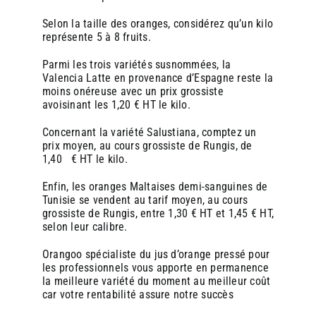
volumes de vente et espaces disponibles.
volumes de vente et espaces disponibles.
Selon la taille des oranges, considérez qu’un kilo
Former le personnel
Former le personnel
: Une formation rapide permet
: Une formation rapide permet
représente 5 à 8 fruits.
de maîtriser l’utilisation et l’entretien de la machine.
de maîtriser l’utilisation et l’entretien de la machine.
Communiquer
Communiquer
: Mettre en avant le jus frais via des
: Mettre en avant le jus frais via des
Parmi les trois variétés susnommées, la
affiches, des menus, ou des offres groupées (ex : «
affiches, des menus, ou des offres groupées (ex : «
Valencia Latte en provenance d’Espagne reste la
Café + jus d’orange + croissant »).
Café + jus d’orange + croissant »).
moins onéreuse avec un prix grossiste
S’approvisionner en oranges de qualité
S’approvisionner en oranges de qualité
:
:
avoisinant les 1,20 € HT le kilo.
Privilégier des fournisseurs locaux ou bio pour
Privilégier des fournisseurs locaux ou bio pour
renforcer l’argument « naturel » et soutenir
renforcer l’argument « naturel » et soutenir
Concernant la variété Salustiana, comptez un
l’économie circulaire.
l’économie circulaire.
prix moyen, au cours grossiste de Rungis, de
1,40 € HT le kilo.
En conclusion
En conclusion
, proposer du jus d’orange frais avec une
, proposer du jus d’orange frais avec une
Enfin, les oranges Maltaises demi-sanguines de
machine Zumex est une opportunité stratégique pour une
machine Zumex est une opportunité stratégique pour une
Tunisie se vendent au tarif moyen, au cours
boulangerie : cela répond aux attentes des consommateurs,
boulangerie : cela répond aux attentes des consommateurs,
grossiste de Rungis, entre 1,30 € HT et 1,45 € HT,
diversifie l’offre, augmente les ventes et renforce l’image
diversifie l’offre, augmente les ventes et renforce l’image
selon leur calibre.
de marque. C’est un investissement qui allie innovation,
de marque. C’est un investissement qui allie innovation,
qualité et rentabilité, tout en s’inscrivant dans les tendances
qualité et rentabilité, tout en s’inscrivant dans les tendances
Orangoo spécialiste du jus d’orange pressé pour
actuelles de consommation responsable et gourmande.
actuelles de consommation responsable et gourmande.
les professionnels
vous apporte en permanence
la meilleure variété du moment au meilleur coût
car votre rentabilité assure notre succès