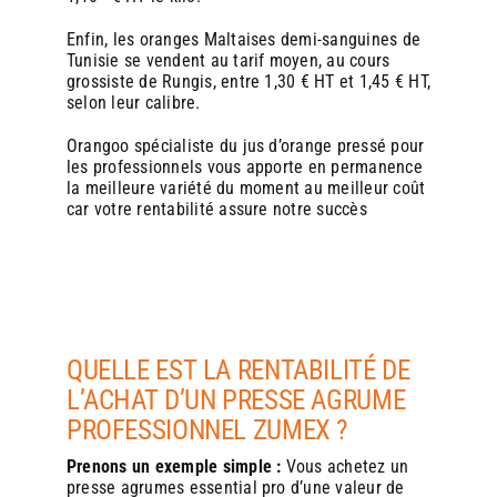
En conclusion
En conclusion
, proposer du jus d’orange frais avec une
, proposer du jus d’orange frais avec une
Enfin, les oranges Maltaises demi-sanguines de
machine Zumex est une opportunité stratégique pour une
machine Zumex est une opportunité stratégique pour une
Tunisie se vendent au tarif moyen, au cours
boulangerie : cela répond aux attentes des consommateurs,
boulangerie : cela répond aux attentes des consommateurs,
grossiste de Rungis, entre 1,30 € HT et 1,45 € HT,
diversifie l’offre, augmente les ventes et renforce l’image
diversifie l’offre, augmente les ventes et renforce l’image
selon leur calibre.
de marque. C’est un investissement qui allie innovation,
de marque. C’est un investissement qui allie innovation,
qualité et rentabilité, tout en s’inscrivant dans les tendances
qualité et rentabilité, tout en s’inscrivant dans les tendances
Orangoo spécialiste du jus d’orange pressé pour
actuelles de consommation responsable et gourmande.
actuelles de consommation responsable et gourmande.
les professionnels
vous apporte en permanence
la meilleure variété du moment au meilleur coût
car votre rentabilité assure notre succès
QUELLE EST LA RENTABILITÉ DE
L’ACHAT D’UN PRESSE AGRUME
PROFESSIONNEL ZUMEX ?
Prenons un exemple simple :
Vous achetez un
presse agrumes essential pro d’une
valeur de