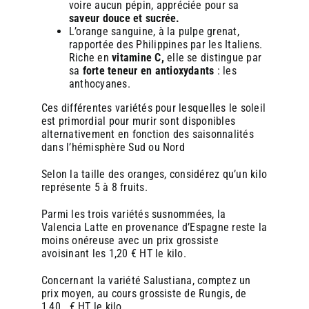
voire aucun pépin, appréciée pour sa
robustesse de ces machines en font un investissement
robustesse de ces machines en font un investissement
saveur douce et sucrée.
pérenne, avec un retour sur investissement souvent observé
pérenne, avec un retour sur investissement souvent observé
L’orange sanguine, à la pulpe grenat,
en moins de deux ans.
en moins de deux ans.
rapportée des Philippines par les Italiens.
Riche en
vitamine C,
elle se distingue par
sa
forte teneur en antioxydants
: les
anthocyanes.
En pratique : comment intégrer le jus d’orange
En pratique : comment intégrer le jus d’orange
frais en boulangerie ?
frais en boulangerie ?
Ces différentes variétés pour lesquelles le soleil
est primordial pour murir sont disponibles
alternativement en fonction des saisonnalités
Choisir le bon modèle
Choisir le bon modèle
: Zumex propose plusieurs
: Zumex propose plusieurs
dans l’hémisphère Sud ou Nord
gammes de machines, adaptées aux différents
gammes de machines, adaptées aux différents
volumes de vente et espaces disponibles.
volumes de vente et espaces disponibles.
Selon la taille des oranges, considérez qu’un kilo
Former le personnel
Former le personnel
: Une formation rapide permet
: Une formation rapide permet
représente 5 à 8 fruits.
de maîtriser l’utilisation et l’entretien de la machine.
de maîtriser l’utilisation et l’entretien de la machine.
Communiquer
Communiquer
: Mettre en avant le jus frais via des
: Mettre en avant le jus frais via des
Parmi les trois variétés susnommées, la
affiches, des menus, ou des offres groupées (ex : «
affiches, des menus, ou des offres groupées (ex : «
Valencia Latte en provenance d’Espagne reste la
Café + jus d’orange + croissant »).
Café + jus d’orange + croissant »).
moins onéreuse avec un prix grossiste
S’approvisionner en oranges de qualité
S’approvisionner en oranges de qualité
:
:
avoisinant les 1,20 € HT le kilo.
Privilégier des fournisseurs locaux ou bio pour
Privilégier des fournisseurs locaux ou bio pour
renforcer l’argument « naturel » et soutenir
renforcer l’argument « naturel » et soutenir
Concernant la variété Salustiana, comptez un
l’économie circulaire.
l’économie circulaire.
prix moyen, au cours grossiste de Rungis, de
1,40 € HT le kilo.