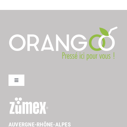
Toggle
Navigation
Mentions légales Orangoo
AUVERGNE-RHÔNE-ALPES